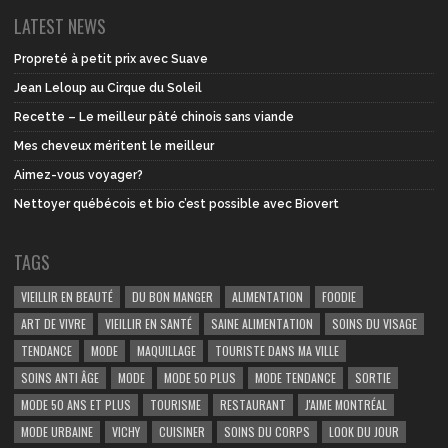
LATEST NEWS
Propreté à petit prix avec Suave
Jean Leloup au Cirque du Soleil
Recette – Le meilleur pâté chinois sans viande
Mes cheveux méritent le meilleur
Aimez-vous voyager?
Nettoyer québécois et bio c’est possible avec Biovert
TAGS
VIEILLIR EN BEAUTÉ
DU BON MANGER
ALIMENTATION
FOODIE
ART DE VIVRE
VIEILLIR EN SANTÉ
SAINE ALIMENTATION
SOINS DU VISAGE
TENDANCE
MODE
MAQUILLAGE
TOURISTE DANS MA VILLE
SOINS ANTI ÂGE
MODE
MODE 50 PLUS
MODE TENDANCE
SORTIE
MODE 50 ANS ET PLUS
TOURISME
RESTAURANT
J'AIME MONTRÉAL
MODE URBAINE
VICHY
CUISINER
SOINS DU CORPS
LOOK DU JOUR