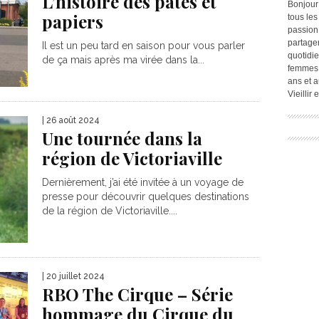
L’histoire des pâtes et
Bonjour
papiers
tous les
passion.
partage
Il est un peu tard en saison pour vous parler
quotidie
de ça mais après ma virée dans la...
femmes,
ans et a
Vieillir
| 26 août 2024
Une tournée dans la
région de Victoriaville
Dernièrement, j’ai été invitée à un voyage de
presse pour découvrir quelques destinations
de la région de Victoriaville....
| 20 juillet 2024
RBO The Cirque – Série
hommage du Cirque du