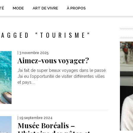
TÉ
MODE
ART DE VIVRE
À PROPOS
TAGGED "TOURISME"
| 3 novembre 2025
Aimez-vous voyager?
J’ai fait de super beaux voyages dans le passé.
J’ai eu l’opportunité de visiter différentes villes
et pays....
| 19 septembre 2024
Musée Boréalis –