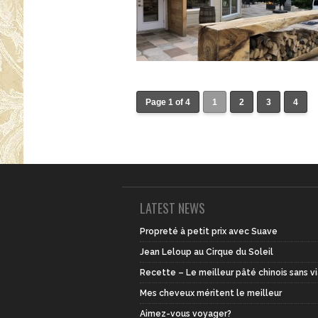
Page 1 of 4
1
2
3
4
LATEST NEWS
Propreté à petit prix avec Suave
Jean Leloup au Cirque du Soleil
Recette – Le meilleur pâté chinois sans v
Mes cheveux méritent le meilleur
Aimez-vous voyager?