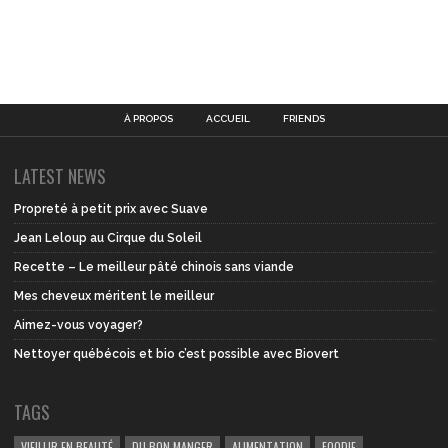
À PROPOS
ACCUEIL
FRIENDS
LATEST NEWS
Propreté à petit prix avec Suave
Jean Leloup au Cirque du Soleil
Recette – Le meilleur pâté chinois sans viande
Mes cheveux méritent le meilleur
Aimez-vous voyager?
Nettoyer québécois et bio c’est possible avec Biovert
TAGS
VIEILLIR EN BEAUTÉ
DU BON MANGER
ALIMENTATION
FOODIE