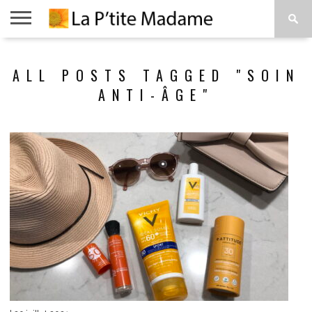
ACCUEIL
BEAUTÉ
MODE
ART
À
ALL POSTS TAGGED "SOIN
DE
PROPOS
VIVRE
ANTI-ÂGE"