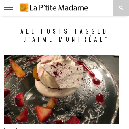
ACCUEIL
BEAUTÉ
MODE
ART
À
ALL POSTS TAGGED
DE
PROPOS
VIVRE
"J’AIME MONTRÉAL"