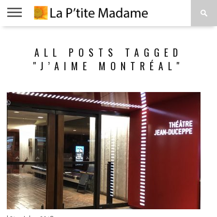
ACCUEIL
BEAUTÉ
MODE
ART
À
ALL POSTS TAGGED
DE
PROPOS
VIVRE
"J’AIME MONTRÉAL"