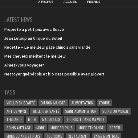
À PROPOS
ACCUEIL
FRIENDS
LATEST NEWS
Propreté à petit prix avec Suave
Jean Leloup au Cirque du Soleil
Recette – Le meilleur pâté chinois sans viande
Mes cheveux méritent le meilleur
Aimez-vous voyager?
Nettoyer québécois et bio c’est possible avec Biovert
TAGS
VIEILLIR EN BEAUTÉ
DU BON MANGER
ALIMENTATION
FOODIE
ART DE VIVRE
VIEILLIR EN SANTÉ
SAINE ALIMENTATION
SOINS DU VISAGE
TENDANCE
MODE
MAQUILLAGE
TOURISTE DANS MA VILLE
SOINS ANTI ÂGE
MODE
MODE 50 PLUS
MODE TENDANCE
SORTIE
MODE 50 ANS ET PLUS
TOURISME
RESTAURANT
J'AIME MONTRÉAL