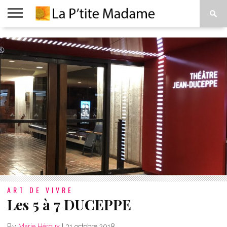
ACCUEIL
BEAUTÉ
MODE
ART
À
DE
PROPOS
VIVRE
ART DE VIVRE
Les 5 à 7 DUCEPPE
By
Marie Héroux
|
31 octobre 2018