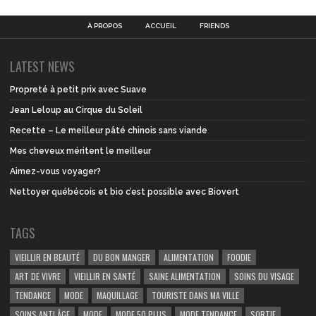
À PROPOS
ACCUEIL
FRIENDS
LATEST NEWS
Propreté à petit prix avec Suave
Jean Leloup au Cirque du Soleil
Recette – Le meilleur pâté chinois sans viande
Mes cheveux méritent le meilleur
Aimez-vous voyager?
Nettoyer québécois et bio c’est possible avec Biovert
TAGS
VIEILLIR EN BEAUTÉ
DU BON MANGER
ALIMENTATION
FOODIE
ART DE VIVRE
VIEILLIR EN SANTÉ
SAINE ALIMENTATION
SOINS DU VISAGE
TENDANCE
MODE
MAQUILLAGE
TOURISTE DANS MA VILLE
SOINS ANTI ÂGE
MODE
MODE 50 PLUS
MODE TENDANCE
SORTIE