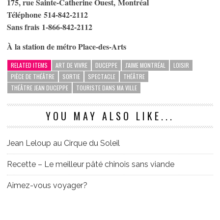
175, rue Sainte-Catherine Ouest,
Montréal
Téléphone 514-842-2112
Sans frais 1-866-842-2112
À la station de métro Place-des-Arts
RELATED ITEMS
ART DE VIVRE
DUCEPPE
J'AIME MONTRÉAL
LOISIR
PIÈCE DE THÉÂTRE
SORTIE
SPECTACLE
THÉÂTRE
THÉÂTRE JEAN DUCEPPE
TOURISTE DANS MA VILLE
YOU MAY ALSO LIKE...
Jean Leloup au Cirque du Soleil
Recette – Le meilleur pâté chinois sans viande
Aimez-vous voyager?