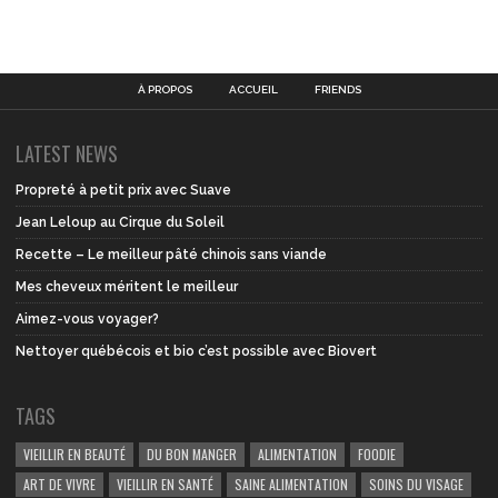
À PROPOS
ACCUEIL
FRIENDS
LATEST NEWS
Propreté à petit prix avec Suave
Jean Leloup au Cirque du Soleil
Recette – Le meilleur pâté chinois sans viande
Mes cheveux méritent le meilleur
Aimez-vous voyager?
Nettoyer québécois et bio c’est possible avec Biovert
TAGS
VIEILLIR EN BEAUTÉ
DU BON MANGER
ALIMENTATION
FOODIE
ART DE VIVRE
VIEILLIR EN SANTÉ
SAINE ALIMENTATION
SOINS DU VISAGE