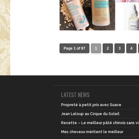
Page 1 of 97
1
2
3
4
LATEST NEWS
Propreté à petit prix avec Suave
Jean Leloup au Cirque du Soleil
Recette – Le meilleur pâté chinois sans v
Mes cheveux méritent le meilleur