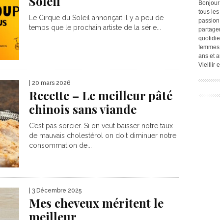
Soleil
Bonjour
tous les
Le Cirque du Soleil annonçait il y a peu de
passion.
temps que le prochain artiste de la série...
partage
quotidie
femmes,
ans et a
Vieillir
| 20 mars 2026
Recette – Le meilleur pâté
chinois sans viande
C’est pas sorcier. Si on veut baisser notre taux
de mauvais cholestérol on doit diminuer notre
consommation de...
| 3 Décembre 2025
Mes cheveux méritent le
meilleur