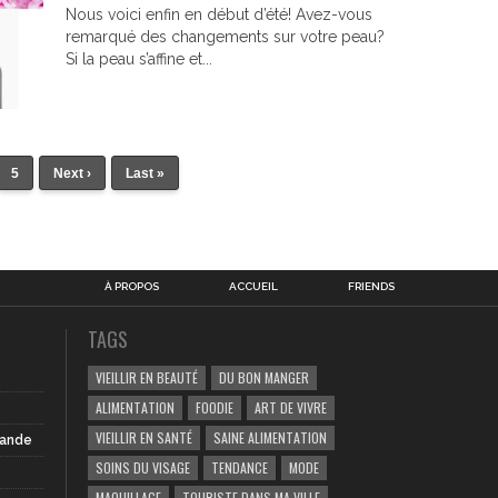
Nous voici enfin en début d’été! Avez-vous
remarqué des changements sur votre peau?
Si la peau s’affine et...
5
Next ›
Last »
À PROPOS
ACCUEIL
FRIENDS
TAGS
VIEILLIR EN BEAUTÉ
DU BON MANGER
ALIMENTATION
FOODIE
ART DE VIVRE
VIEILLIR EN SANTÉ
SAINE ALIMENTATION
iande
SOINS DU VISAGE
TENDANCE
MODE
MAQUILLAGE
TOURISTE DANS MA VILLE