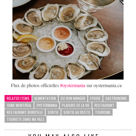
Flux de photos officielles
#oystermania
sur oystermania.ca
RELATED ITEMS
ALIMENTATION
DU BON MANGER
FOODIE
GASTRONOMIE
J'AIME MONTRÉAL
OYSTERMANIA
PLAISIRS DE LA VIE
RESTAURANT
RESTAURANT BORD'ELLE
SORTIE
SORTIE AU RESTO
TOURISME
TOURISTE DANS MA VILLE