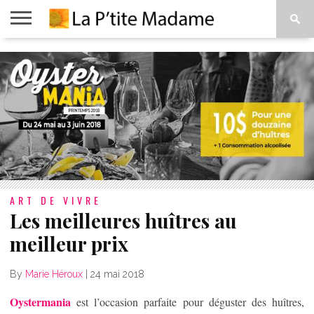
ACCUEIL
BEAUTÉ
MODE
ART
À
DE
PROPOS
VIVRE
ART DE VIVRE
Les meilleures huîtres au
meilleur prix
By
Marie Héroux
|
24 mai 2018
Oystermania
est l’occasion parfaite pour déguster des huîtres,