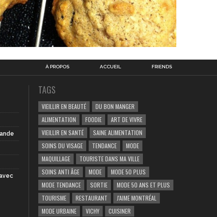
À PROPOS
ACCUEIL
FRIENDS
TAGS
VIEILLIR EN BEAUTÉ
DU BON MANGER
ALIMENTATION
FOODIE
ART DE VIVRE
VIEILLIR EN SANTÉ
SAINE ALIMENTATION
iande
SOINS DU VISAGE
TENDANCE
MODE
MAQUILLAGE
TOURISTE DANS MA VILLE
SOINS ANTI ÂGE
MODE
MODE 50 PLUS
 avec
MODE TENDANCE
SORTIE
MODE 50 ANS ET PLUS
TOURISME
RESTAURANT
J'AIME MONTRÉAL
MODE URBAINE
VICHY
CUISINER