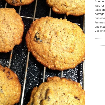
Bonjour
tous les
passion.
partage
quotidie
femmes,
ans et a
Vieillir