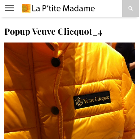
ACCUEIL
Popup Veuve Clicquot_4
BEAUTÉ
MODE
ART
À
DE
PROPOS
VIVRE