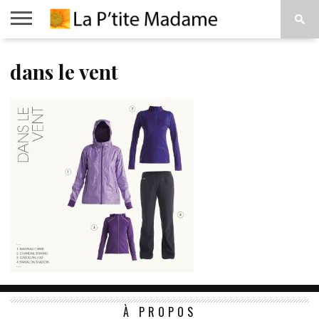
ACCUEIL
dans le vent
BEAUTÉ
MODE
ART
À
DE
PROPOS
VIVRE
À PROPOS