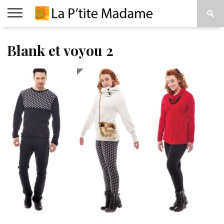
ACCUEIL
Blank et voyou 2
BEAUTÉ
MODE
ART
À
DE
PROPOS
VIVRE