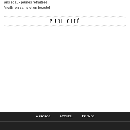
ans et aux jeunes retraitées.
Vieillir en santé et en beauté!
PUBLICITÉ
À PROPOS
ACCUEIL
FRIENDS