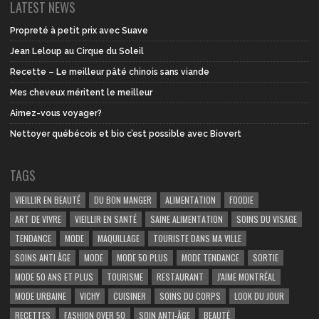
LATEST NEWS
Propreté à petit prix avec Suave
Jean Leloup au Cirque du Soleil
Recette – Le meilleur pâté chinois sans viande
Mes cheveux méritent le meilleur
Aimez-vous voyager?
Nettoyer québécois et bio c’est possible avec Biovert
TAGS
VIEILLIR EN BEAUTÉ
DU BON MANGER
ALIMENTATION
FOODIE
ART DE VIVRE
VIEILLIR EN SANTÉ
SAINE ALIMENTATION
SOINS DU VISAGE
TENDANCE
MODE
MAQUILLAGE
TOURISTE DANS MA VILLE
SOINS ANTI ÂGE
MODE
MODE 50 PLUS
MODE TENDANCE
SORTIE
MODE 50 ANS ET PLUS
TOURISME
RESTAURANT
J'AIME MONTRÉAL
MODE URBAINE
VICHY
CUISINER
SOINS DU CORPS
LOOK DU JOUR
RECETTES
FASHION OVER 50
SOIN ANTI-ÂGE
BEAUTÉ