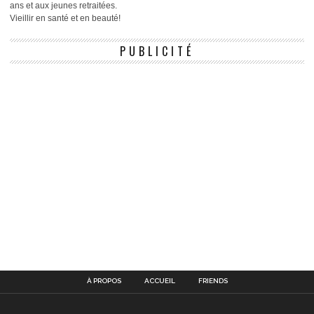
ans et aux jeunes retraitées.
Vieillir en santé et en beauté!
PUBLICITÉ
À PROPOS
ACCUEIL
FRIENDS