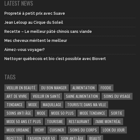
LATEST NEWS
Propreté à petit prix avec Suave
Jean Leloup au Cirque du Soleil
Recette – Le meilleur pâté chinois sans viande
Mes cheveux méritent le meilleur
Aimez-vous voyager?
Nettoyer québécois et bio c’est possible avec Biovert
TAGS
VIEILLIR EN BEAUTÉ
DU BON MANGER
ALIMENTATION
FOODIE
ART DE VIVRE
VIEILLIR EN SANTÉ
SAINE ALIMENTATION
SOINS DU VISAGE
TENDANCE
MODE
MAQUILLAGE
TOURISTE DANS MA VILLE
SOINS ANTI ÂGE
MODE
MODE 50 PLUS
MODE TENDANCE
SORTIE
MODE 50 ANS ET PLUS
TOURISME
RESTAURANT
J'AIME MONTRÉAL
MODE URBAINE
VICHY
CUISINER
SOINS DU CORPS
LOOK DU JOUR
RECETTES
FASHION OVER 50
SOIN ANTI-ÂGE
BEAUTÉ