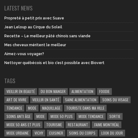
LATEST NEWS
Propreté à petit prix avec Suave
Jean Leloup au Cirque du Soleil
Recette – Le meilleur pâté chinois sans viande
Mes cheveux méritent le meilleur
Aimez-vous voyager?
Nettoyer québécois et bio c’est possible avec Biovert
TAGS
VIEILLIR EN BEAUTÉ
DU BON MANGER
ALIMENTATION
FOODIE
ART DE VIVRE
VIEILLIR EN SANTÉ
SAINE ALIMENTATION
SOINS DU VISAGE
TENDANCE
MODE
MAQUILLAGE
TOURISTE DANS MA VILLE
SOINS ANTI ÂGE
MODE
MODE 50 PLUS
MODE TENDANCE
SORTIE
MODE 50 ANS ET PLUS
TOURISME
RESTAURANT
J'AIME MONTRÉAL
MODE URBAINE
VICHY
CUISINER
SOINS DU CORPS
LOOK DU JOUR