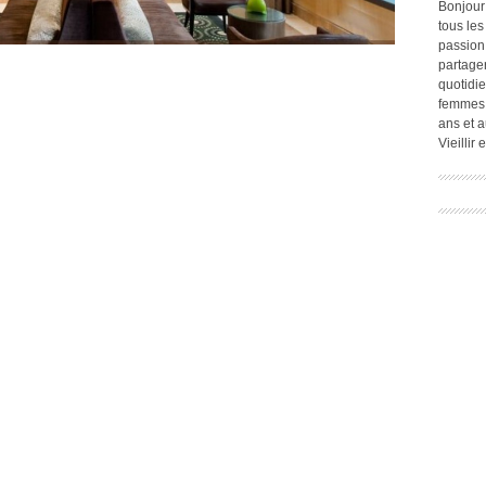
Bonjour
tous les
passion.
partage
quotidie
femmes,
ans et a
Vieillir