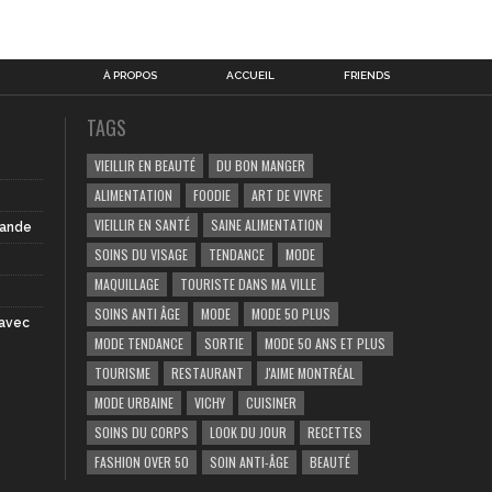
À PROPOS
ACCUEIL
FRIENDS
TAGS
VIEILLIR EN BEAUTÉ
DU BON MANGER
ALIMENTATION
FOODIE
ART DE VIVRE
VIEILLIR EN SANTÉ
SAINE ALIMENTATION
iande
SOINS DU VISAGE
TENDANCE
MODE
MAQUILLAGE
TOURISTE DANS MA VILLE
SOINS ANTI ÂGE
MODE
MODE 50 PLUS
 avec
MODE TENDANCE
SORTIE
MODE 50 ANS ET PLUS
TOURISME
RESTAURANT
J'AIME MONTRÉAL
MODE URBAINE
VICHY
CUISINER
SOINS DU CORPS
LOOK DU JOUR
RECETTES
FASHION OVER 50
SOIN ANTI-ÂGE
BEAUTÉ