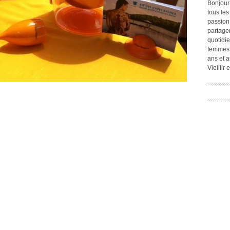
Bonjour
tous les
passion.
partage
quotidie
femmes,
ans et a
Vieillir