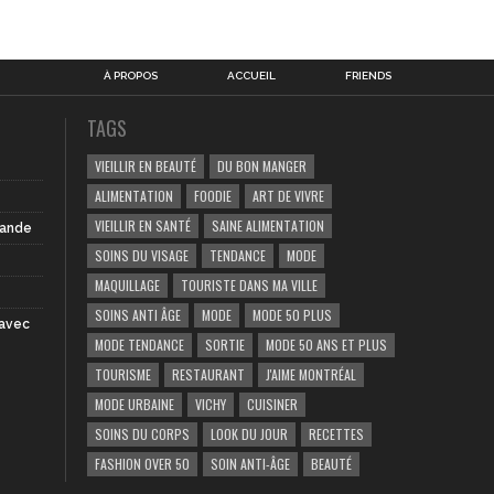
À PROPOS
ACCUEIL
FRIENDS
TAGS
VIEILLIR EN BEAUTÉ
DU BON MANGER
ALIMENTATION
FOODIE
ART DE VIVRE
VIEILLIR EN SANTÉ
SAINE ALIMENTATION
iande
SOINS DU VISAGE
TENDANCE
MODE
MAQUILLAGE
TOURISTE DANS MA VILLE
SOINS ANTI ÂGE
MODE
MODE 50 PLUS
 avec
MODE TENDANCE
SORTIE
MODE 50 ANS ET PLUS
TOURISME
RESTAURANT
J'AIME MONTRÉAL
MODE URBAINE
VICHY
CUISINER
SOINS DU CORPS
LOOK DU JOUR
RECETTES
FASHION OVER 50
SOIN ANTI-ÂGE
BEAUTÉ