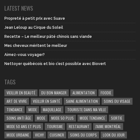
LATEST NEWS
Propreté à petit prix avec Suave
Jean Leloup au Cirque du Soleil
Recette – Le meilleur pâté chinois sans viande
Mes cheveux méritent le meilleur
Aimez-vous voyager?
Nettoyer québécois et bio c’est possible avec Biovert
TAGS
VIEILLIR EN BEAUTÉ
DU BON MANGER
ALIMENTATION
FOODIE
ART DE VIVRE
VIEILLIR EN SANTÉ
SAINE ALIMENTATION
SOINS DU VISAGE
TENDANCE
MODE
MAQUILLAGE
TOURISTE DANS MA VILLE
SOINS ANTI ÂGE
MODE
MODE 50 PLUS
MODE TENDANCE
SORTIE
MODE 50 ANS ET PLUS
TOURISME
RESTAURANT
J'AIME MONTRÉAL
MODE URBAINE
VICHY
CUISINER
SOINS DU CORPS
LOOK DU JOUR