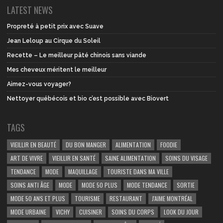
LATEST NEWS
Propreté à petit prix avec Suave
Jean Leloup au Cirque du Soleil
Recette – Le meilleur pâté chinois sans viande
Mes cheveux méritent le meilleur
Aimez-vous voyager?
Nettoyer québécois et bio c’est possible avec Biovert
TAGS
VIEILLIR EN BEAUTÉ
DU BON MANGER
ALIMENTATION
FOODIE
ART DE VIVRE
VIEILLIR EN SANTÉ
SAINE ALIMENTATION
SOINS DU VISAGE
TENDANCE
MODE
MAQUILLAGE
TOURISTE DANS MA VILLE
SOINS ANTI ÂGE
MODE
MODE 50 PLUS
MODE TENDANCE
SORTIE
MODE 50 ANS ET PLUS
TOURISME
RESTAURANT
J'AIME MONTRÉAL
MODE URBAINE
VICHY
CUISINER
SOINS DU CORPS
LOOK DU JOUR