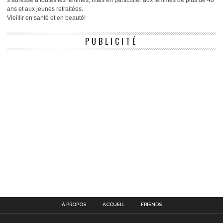
s’adresse à toutes les femmes, mais en particulier aux femmes de plus de 40
ans et aux jeunes retraitées.
Vieillir en santé et en beauté!
PUBLICITÉ
À PROPOS
ACCUEIL
FRIENDS