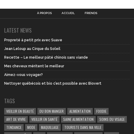
À PROPOS
ACCUEIL
FRIENDS
LATEST NEWS
Propreté à petit prix avec Suave
Jean Leloup au Cirque du Soleil
Recette – Le meilleur pâté chinois sans viande
Mes cheveux méritent le meilleur
Aimez-vous voyager?
Nettoyer québécois et bio c’est possible avec Biovert
TAGS
VIEILLIR EN BEAUTÉ
DU BON MANGER
ALIMENTATION
FOODIE
ART DE VIVRE
VIEILLIR EN SANTÉ
SAINE ALIMENTATION
SOINS DU VISAGE
TENDANCE
MODE
MAQUILLAGE
TOURISTE DANS MA VILLE