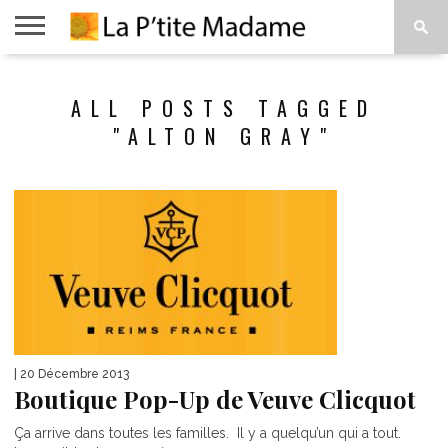
ACCUEIL
BEAUTÉ
MODE
ART
À
ALL POSTS TAGGED
DE
PROPOS
VIVRE
"ALTON GRAY"
| 20 Décembre 2013
Boutique Pop-Up de Veuve Clicquot
Ça arrive dans toutes les familles. Il y a quelqu’un qui a tout.