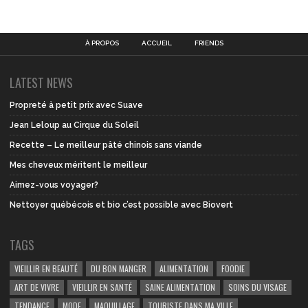
À PROPOS
ACCUEIL
FRIENDS
LATEST NEWS
Propreté à petit prix avec Suave
Jean Leloup au Cirque du Soleil
Recette – Le meilleur pâté chinois sans viande
Mes cheveux méritent le meilleur
Aimez-vous voyager?
Nettoyer québécois et bio c’est possible avec Biovert
TAGS
VIEILLIR EN BEAUTÉ
DU BON MANGER
ALIMENTATION
FOODIE
ART DE VIVRE
VIEILLIR EN SANTÉ
SAINE ALIMENTATION
SOINS DU VISAGE
TENDANCE
MODE
MAQUILLAGE
TOURISTE DANS MA VILLE