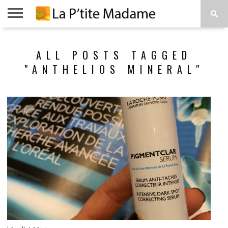
ACCUEIL
BEAUTÉ
MODE
ART
À
ALL POSTS TAGGED
DE
PROPOS
VIVRE
"ANTHELIOS MINERAL"