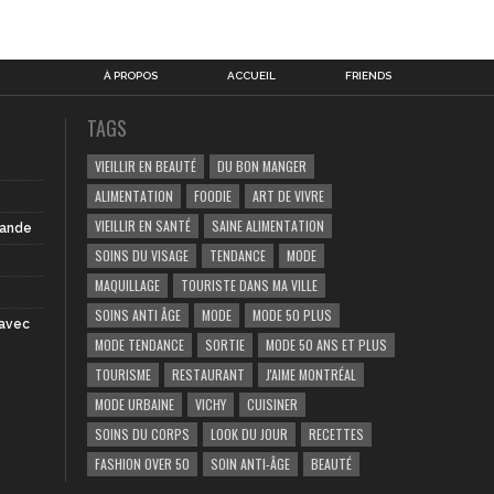
À PROPOS
ACCUEIL
FRIENDS
TAGS
VIEILLIR EN BEAUTÉ
DU BON MANGER
ALIMENTATION
FOODIE
ART DE VIVRE
VIEILLIR EN SANTÉ
SAINE ALIMENTATION
iande
SOINS DU VISAGE
TENDANCE
MODE
MAQUILLAGE
TOURISTE DANS MA VILLE
SOINS ANTI ÂGE
MODE
MODE 50 PLUS
 avec
MODE TENDANCE
SORTIE
MODE 50 ANS ET PLUS
TOURISME
RESTAURANT
J'AIME MONTRÉAL
MODE URBAINE
VICHY
CUISINER
SOINS DU CORPS
LOOK DU JOUR
RECETTES
FASHION OVER 50
SOIN ANTI-ÂGE
BEAUTÉ