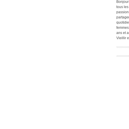
Bonjour
tous les
passion.
partage
quotidie
femmes,
ans et a
Vieillir