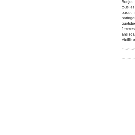
Bonjour
tous les
passion.
partage
quotidie
femmes,
ans et a
Vieillir