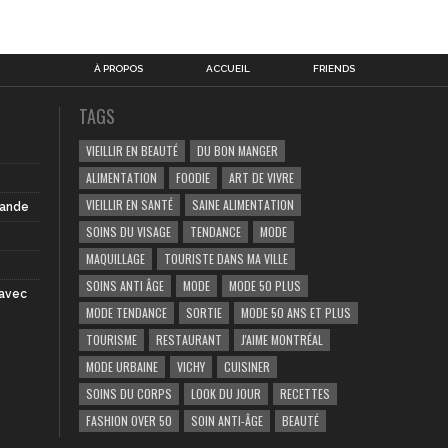
À PROPOS
ACCUEIL
FRIENDS
TAGS
VIEILLIR EN BEAUTÉ
DU BON MANGER
ALIMENTATION
FOODIE
ART DE VIVRE
VIEILLIR EN SANTÉ
SAINE ALIMENTATION
iande
SOINS DU VISAGE
TENDANCE
MODE
MAQUILLAGE
TOURISTE DANS MA VILLE
SOINS ANTI ÂGE
MODE
MODE 50 PLUS
 avec
MODE TENDANCE
SORTIE
MODE 50 ANS ET PLUS
TOURISME
RESTAURANT
J'AIME MONTRÉAL
MODE URBAINE
VICHY
CUISINER
SOINS DU CORPS
LOOK DU JOUR
RECETTES
FASHION OVER 50
SOIN ANTI-ÂGE
BEAUTÉ