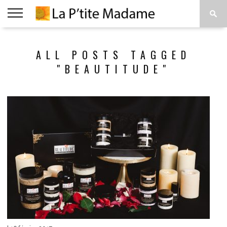
ACCUEIL
BEAUTÉ
MODE
ART
À
ALL POSTS TAGGED
DE
PROPOS
VIVRE
"BEAUTITUDE"