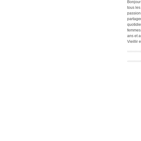
Bonjour
tous les
passion.
partage
quotidie
femmes,
ans et a
Vieillir