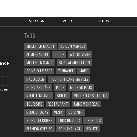
À PROPOS
ACCUEIL
FRIENDS
TAGS
VIEILLIR EN BEAUTÉ
DU BON MANGER
ALIMENTATION
FOODIE
ART DE VIVRE
VIEILLIR EN SANTÉ
SAINE ALIMENTATION
iande
SOINS DU VISAGE
TENDANCE
MODE
MAQUILLAGE
TOURISTE DANS MA VILLE
SOINS ANTI ÂGE
MODE
MODE 50 PLUS
 avec
MODE TENDANCE
SORTIE
MODE 50 ANS ET PLUS
TOURISME
RESTAURANT
J'AIME MONTRÉAL
MODE URBAINE
VICHY
CUISINER
SOINS DU CORPS
LOOK DU JOUR
RECETTES
FASHION OVER 50
SOIN ANTI-ÂGE
BEAUTÉ