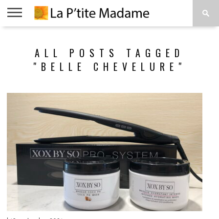
ACCUEIL
BEAUTÉ
MODE
ART
À
ALL POSTS TAGGED
DE
PROPOS
VIVRE
"BELLE CHEVELURE"