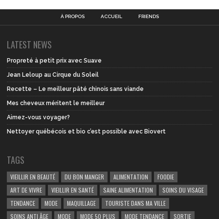
À PROPOS
ACCUEIL
FRIENDS
LATEST NEWS
Propreté à petit prix avec Suave
Jean Leloup au Cirque du Soleil
Recette – Le meilleur pâté chinois sans viande
Mes cheveux méritent le meilleur
Aimez-vous voyager?
Nettoyer québécois et bio c’est possible avec Biovert
TAGS
VIEILLIR EN BEAUTÉ
DU BON MANGER
ALIMENTATION
FOODIE
ART DE VIVRE
VIEILLIR EN SANTÉ
SAINE ALIMENTATION
SOINS DU VISAGE
TENDANCE
MODE
MAQUILLAGE
TOURISTE DANS MA VILLE
SOINS ANTI ÂGE
MODE
MODE 50 PLUS
MODE TENDANCE
SORTIE