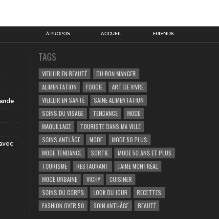
À PROPOS
ACCUEIL
FRIENDS
TAGS
VIEILLIR EN BEAUTÉ
DU BON MANGER
ALIMENTATION
FOODIE
ART DE VIVRE
VIEILLIR EN SANTÉ
SAINE ALIMENTATION
iande
SOINS DU VISAGE
TENDANCE
MODE
MAQUILLAGE
TOURISTE DANS MA VILLE
SOINS ANTI ÂGE
MODE
MODE 50 PLUS
 avec
MODE TENDANCE
SORTIE
MODE 50 ANS ET PLUS
TOURISME
RESTAURANT
J'AIME MONTRÉAL
MODE URBAINE
VICHY
CUISINER
SOINS DU CORPS
LOOK DU JOUR
RECETTES
FASHION OVER 50
SOIN ANTI-ÂGE
BEAUTÉ