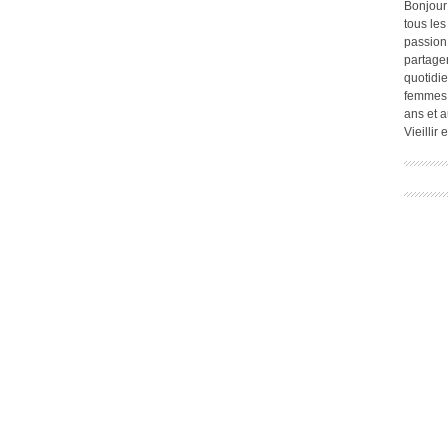
Bonjour
tous les
passion.
partage
quotidie
femmes,
ans et a
Vieillir