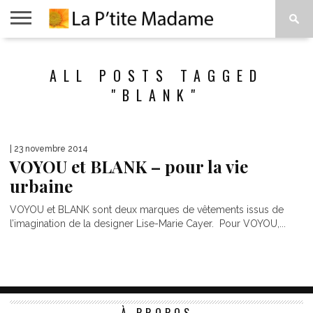
ACCUEIL
BEAUTÉ
MODE
ART
À
ALL POSTS TAGGED
DE
PROPOS
VIVRE
"BLANK"
| 23 novembre 2014
VOYOU et BLANK – pour la vie
urbaine
VOYOU et BLANK sont deux marques de vêtements issus de
l’imagination de la designer Lise-Marie Cayer. Pour VOYOU,...