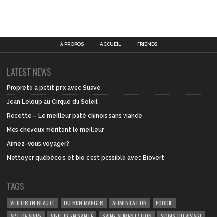
À PROPOS
ACCUEIL
FRIENDS
LATEST NEWS
Propreté à petit prix avec Suave
Jean Leloup au Cirque du Soleil
Recette – Le meilleur pâté chinois sans viande
Mes cheveux méritent le meilleur
Aimez-vous voyager?
Nettoyer québécois et bio c’est possible avec Biovert
TAGS
VIEILLIR EN BEAUTÉ
DU BON MANGER
ALIMENTATION
FOODIE
ART DE VIVRE
VIEILLIR EN SANTÉ
SAINE ALIMENTATION
SOINS DU VISAGE