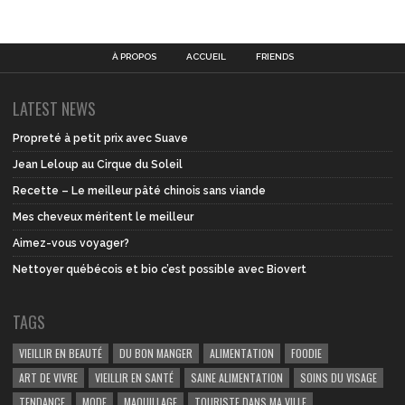
À PROPOS
ACCUEIL
FRIENDS
LATEST NEWS
Propreté à petit prix avec Suave
Jean Leloup au Cirque du Soleil
Recette – Le meilleur pâté chinois sans viande
Mes cheveux méritent le meilleur
Aimez-vous voyager?
Nettoyer québécois et bio c’est possible avec Biovert
TAGS
VIEILLIR EN BEAUTÉ
DU BON MANGER
ALIMENTATION
FOODIE
ART DE VIVRE
VIEILLIR EN SANTÉ
SAINE ALIMENTATION
SOINS DU VISAGE
TENDANCE
MODE
MAQUILLAGE
TOURISTE DANS MA VILLE