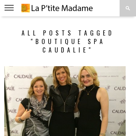
ACCUEIL
BEAUTÉ
MODE
ART
À
ALL POSTS TAGGED
DE
PROPOS
VIVRE
"BOUTIQUE SPA
CAUDALIE"