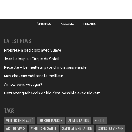
À PROPOS
ACCUEIL
FRIENDS
LATEST NEWS
Propreté à petit prix avec Suave
Jean Leloup au Cirque du Soleil
Recette – Le meilleur pâté chinois sans viande
Mes cheveux méritent le meilleur
Aimez-vous voyager?
Nettoyer québécois et bio c’est possible avec Biovert
TAGS
VIEILLIR EN BEAUTÉ
DU BON MANGER
ALIMENTATION
FOODIE
ART DE VIVRE
VIEILLIR EN SANTÉ
SAINE ALIMENTATION
SOINS DU VISAGE