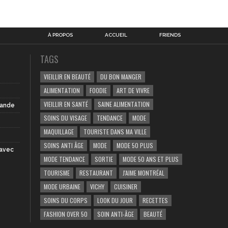
À PROPOS
ACCUEIL
FRIENDS
TAGS
VIEILLIR EN BEAUTÉ
DU BON MANGER
ALIMENTATION
FOODIE
ART DE VIVRE
VIEILLIR EN SANTÉ
SAINE ALIMENTATION
iande
SOINS DU VISAGE
TENDANCE
MODE
MAQUILLAGE
TOURISTE DANS MA VILLE
SOINS ANTI ÂGE
MODE
MODE 50 PLUS
 avec
MODE TENDANCE
SORTIE
MODE 50 ANS ET PLUS
TOURISME
RESTAURANT
J'AIME MONTRÉAL
MODE URBAINE
VICHY
CUISINER
SOINS DU CORPS
LOOK DU JOUR
RECETTES
FASHION OVER 50
SOIN ANTI-ÂGE
BEAUTÉ