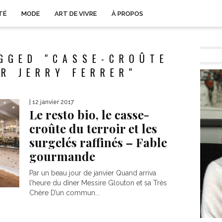
TÉ
MODE
ART DE VIVRE
À PROPOS
GGED "CASSE-CROÛTE
R JERRY FERRER"
| 12 janvier 2017
Le resto bio, le casse-
croûte du terroir et les
surgelés raffinés – Fable
gourmande
Par un beau jour de janvier Quand arriva
l’heure du dîner Messire Glouton et sa Très
Chère D’un commun...