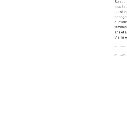
Bonjour
tous les
passion.
partage
quotidie
femmes,
ans et a
Vieillir