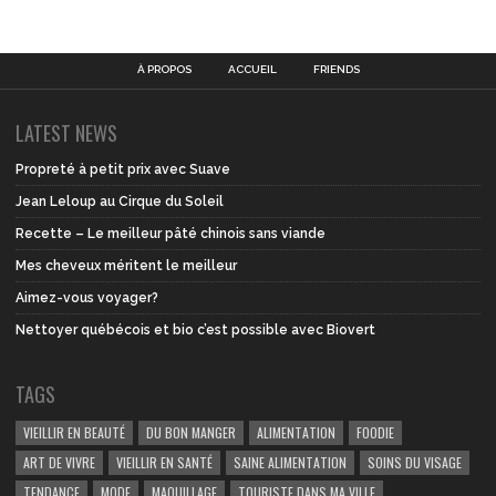
À PROPOS
ACCUEIL
FRIENDS
LATEST NEWS
Propreté à petit prix avec Suave
Jean Leloup au Cirque du Soleil
Recette – Le meilleur pâté chinois sans viande
Mes cheveux méritent le meilleur
Aimez-vous voyager?
Nettoyer québécois et bio c’est possible avec Biovert
TAGS
VIEILLIR EN BEAUTÉ
DU BON MANGER
ALIMENTATION
FOODIE
ART DE VIVRE
VIEILLIR EN SANTÉ
SAINE ALIMENTATION
SOINS DU VISAGE
TENDANCE
MODE
MAQUILLAGE
TOURISTE DANS MA VILLE