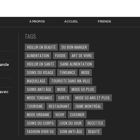
À PROPOS
ACCUEIL
FRIENDS
TAGS
VIEILLIR EN BEAUTÉ
DU BON MANGER
ALIMENTATION
FOODIE
ART DE VIVRE
VIEILLIR EN SANTÉ
SAINE ALIMENTATION
iande
SOINS DU VISAGE
TENDANCE
MODE
MAQUILLAGE
TOURISTE DANS MA VILLE
SOINS ANTI ÂGE
MODE
MODE 50 PLUS
 avec
MODE TENDANCE
SORTIE
MODE 50 ANS ET PLUS
TOURISME
RESTAURANT
J'AIME MONTRÉAL
MODE URBAINE
VICHY
CUISINER
SOINS DU CORPS
LOOK DU JOUR
RECETTES
FASHION OVER 50
SOIN ANTI-ÂGE
BEAUTÉ