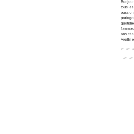
Bonjour
tous les
passion.
partage
quotidie
femmes,
ans et a
Vieillir