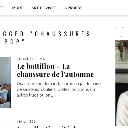
TÉ
MODE
ART DE VIVRE
À PROPOS
AGGED "CHAUSSURES
POP"
| 12 octobre 2014
Le bottillon – La
chaussure de l’automne
Quand on me demande combien j’ai de paires
de sandales, souliers, bottes, bottillons ou
autres trucs où on...
| 15 juin 2014