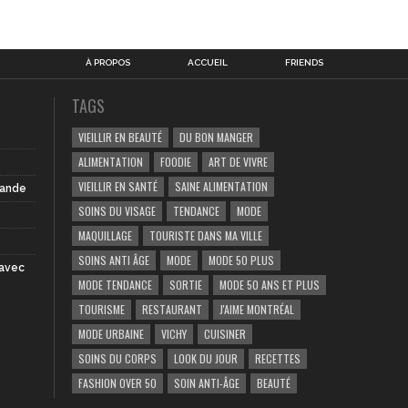
À PROPOS
ACCUEIL
FRIENDS
TAGS
VIEILLIR EN BEAUTÉ
DU BON MANGER
ALIMENTATION
FOODIE
ART DE VIVRE
VIEILLIR EN SANTÉ
SAINE ALIMENTATION
iande
SOINS DU VISAGE
TENDANCE
MODE
MAQUILLAGE
TOURISTE DANS MA VILLE
SOINS ANTI ÂGE
MODE
MODE 50 PLUS
 avec
MODE TENDANCE
SORTIE
MODE 50 ANS ET PLUS
TOURISME
RESTAURANT
J'AIME MONTRÉAL
MODE URBAINE
VICHY
CUISINER
SOINS DU CORPS
LOOK DU JOUR
RECETTES
FASHION OVER 50
SOIN ANTI-ÂGE
BEAUTÉ