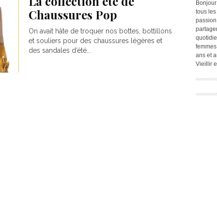
La collection été de
Bonjour
Chaussures Pop
tous les
passion.
partage
On avait hâte de troquer nos bottes, bottillons
quotidie
et souliers pour des chaussures légères et
femmes,
des sandales d’été...
ans et a
Vieillir