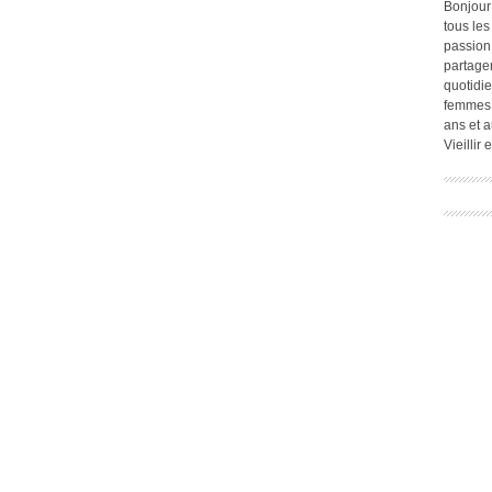
Bonjour
tous les
passion.
partage
quotidie
femmes,
ans et a
Vieillir