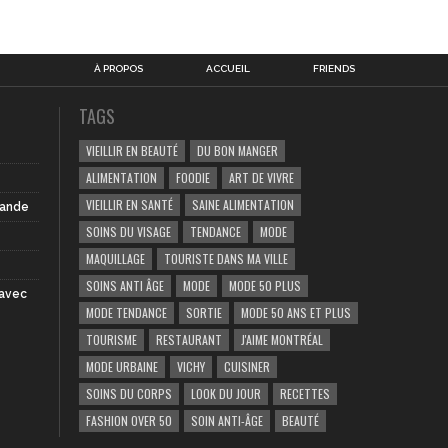
À PROPOS
ACCUEIL
FRIENDS
TAGS
VIEILLIR EN BEAUTÉ
DU BON MANGER
ALIMENTATION
FOODIE
ART DE VIVRE
VIEILLIR EN SANTÉ
SAINE ALIMENTATION
iande
SOINS DU VISAGE
TENDANCE
MODE
MAQUILLAGE
TOURISTE DANS MA VILLE
SOINS ANTI ÂGE
MODE
MODE 50 PLUS
 avec
MODE TENDANCE
SORTIE
MODE 50 ANS ET PLUS
TOURISME
RESTAURANT
J'AIME MONTRÉAL
MODE URBAINE
VICHY
CUISINER
SOINS DU CORPS
LOOK DU JOUR
RECETTES
FASHION OVER 50
SOIN ANTI-ÂGE
BEAUTÉ