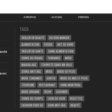
À PROPOS
ACCUEIL
FRIENDS
TAGS
VIEILLIR EN BEAUTÉ
DU BON MANGER
ALIMENTATION
FOODIE
ART DE VIVRE
VIEILLIR EN SANTÉ
SAINE ALIMENTATION
iande
SOINS DU VISAGE
TENDANCE
MODE
MAQUILLAGE
TOURISTE DANS MA VILLE
SOINS ANTI ÂGE
MODE
MODE 50 PLUS
 avec
MODE TENDANCE
SORTIE
MODE 50 ANS ET PLUS
TOURISME
RESTAURANT
J'AIME MONTRÉAL
MODE URBAINE
VICHY
CUISINER
SOINS DU CORPS
LOOK DU JOUR
RECETTES
FASHION OVER 50
SOIN ANTI-ÂGE
BEAUTÉ