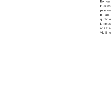
Bonjour
tous les
passion.
partage
quotidie
femmes,
ans et a
Vieillir