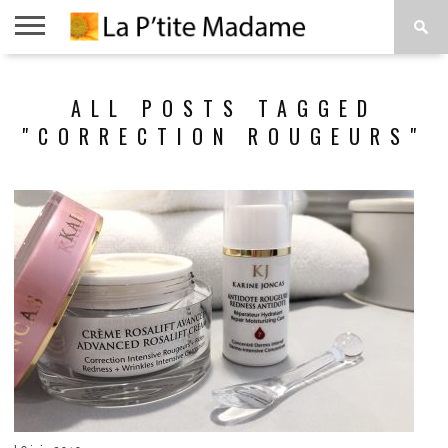
ACCUEIL
BEAUTÉ
MODE
ART
À
ALL POSTS TAGGED
DE
PROPOS
VIVRE
"CORRECTION ROUGEURS"