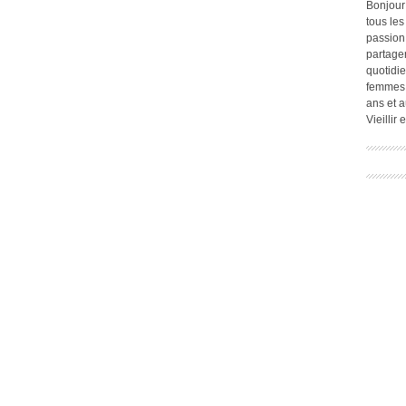
Bonjour
tous les
passion.
partage
quotidie
femmes,
ans et a
Vieillir