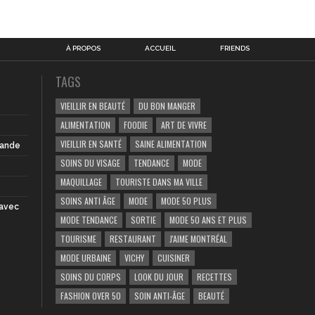
À PROPOS
ACCUEIL
FRIENDS
TAGS
VIEILLIR EN BEAUTÉ
DU BON MANGER
ALIMENTATION
FOODIE
ART DE VIVRE
VIEILLIR EN SANTÉ
SAINE ALIMENTATION
iande
SOINS DU VISAGE
TENDANCE
MODE
MAQUILLAGE
TOURISTE DANS MA VILLE
SOINS ANTI ÂGE
MODE
MODE 50 PLUS
 avec
MODE TENDANCE
SORTIE
MODE 50 ANS ET PLUS
TOURISME
RESTAURANT
J'AIME MONTRÉAL
MODE URBAINE
VICHY
CUISINER
SOINS DU CORPS
LOOK DU JOUR
RECETTES
FASHION OVER 50
SOIN ANTI-ÂGE
BEAUTÉ