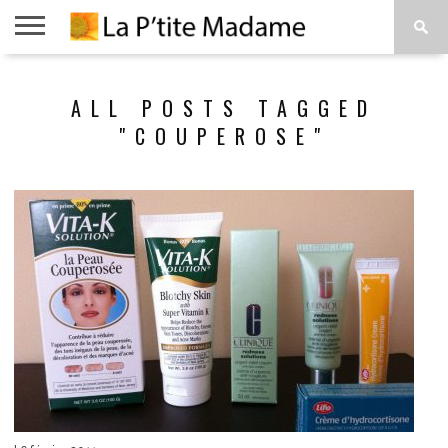
ACCUEIL
BEAUTÉ
MODE
ART
À
ALL POSTS TAGGED
DE
PROPOS
VIVRE
"COUPEROSE"