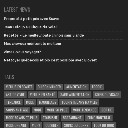
LATEST NEWS
Propreté à petit prix avec Suave
Jean Leloup au Cirque du Soleil
Recette – Le meilleur pâté chinois sans viande
Mes cheveux méritent le meilleur
Aimez-vous voyager?
Nettoyer québécois et bio c’est possible avec Biovert
TAGS
VIEILLIR EN BEAUTÉ
DU BON MANGER
ALIMENTATION
FOODIE
ART DE VIVRE
VIEILLIR EN SANTÉ
SAINE ALIMENTATION
SOINS DU VISAGE
TENDANCE
MODE
MAQUILLAGE
TOURISTE DANS MA VILLE
SOINS ANTI ÂGE
MODE
MODE 50 PLUS
MODE TENDANCE
SORTIE
MODE 50 ANS ET PLUS
TOURISME
RESTAURANT
J'AIME MONTRÉAL
MODE URBAINE
VICHY
CUISINER
SOINS DU CORPS
LOOK DU JOUR