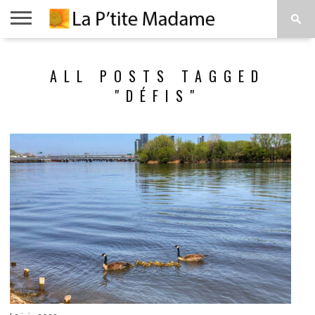
ACCUEIL
BEAUTÉ
MODE
ART
À
ALL POSTS TAGGED
DE
PROPOS
VIVRE
"DÉFIS"