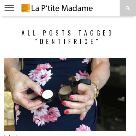
ACCUEIL
BEAUTÉ
MODE
ART
À
ALL POSTS TAGGED
DE
PROPOS
VIVRE
"DENTIFRICE"