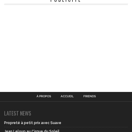
À PROPOS
ACCUEIL
FRIENDS
LATEST NEWS
Propreté à petit prix avec Suave
Jean Leloup au Cirque du Soleil