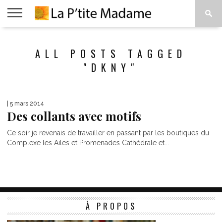
ACCUEIL
BEAUTÉ
MODE
ART
À
ALL POSTS TAGGED
DE
PROPOS
VIVRE
"DKNY"
| 5 mars 2014
Des collants avec motifs
Ce soir je revenais de travailler en passant par les boutiques du
Complexe les Ailes et Promenades Cathédrale et...
À PROPOS