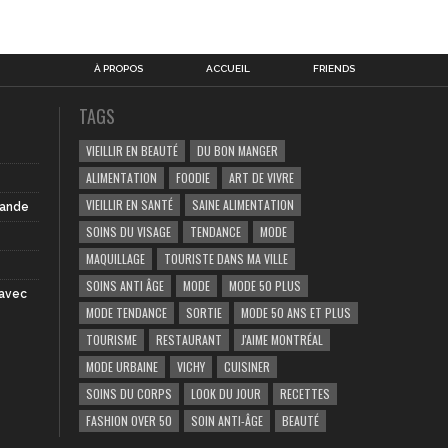
À PROPOS
ACCUEIL
FRIENDS
TAGS
VIEILLIR EN BEAUTÉ
DU BON MANGER
ALIMENTATION
FOODIE
ART DE VIVRE
VIEILLIR EN SANTÉ
SAINE ALIMENTATION
iande
SOINS DU VISAGE
TENDANCE
MODE
MAQUILLAGE
TOURISTE DANS MA VILLE
SOINS ANTI ÂGE
MODE
MODE 50 PLUS
 avec
MODE TENDANCE
SORTIE
MODE 50 ANS ET PLUS
TOURISME
RESTAURANT
J'AIME MONTRÉAL
MODE URBAINE
VICHY
CUISINER
SOINS DU CORPS
LOOK DU JOUR
RECETTES
FASHION OVER 50
SOIN ANTI-ÂGE
BEAUTÉ