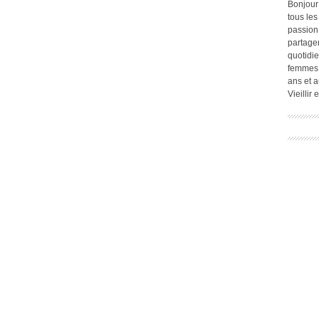
Bonjour
tous les
passion.
partage
quotidie
femmes,
ans et a
Vieillir