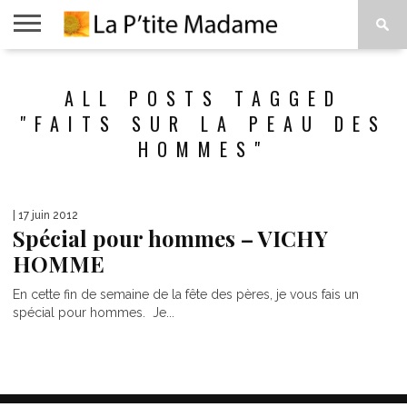
ACCUEIL
BEAUTÉ
MODE
ART
À
ALL POSTS TAGGED
DE
PROPOS
VIVRE
"FAITS SUR LA PEAU DES
HOMMES"
| 17 juin 2012
Spécial pour hommes – VICHY
HOMME
En cette fin de semaine de la fête des pères, je vous fais un
spécial pour hommes. Je...