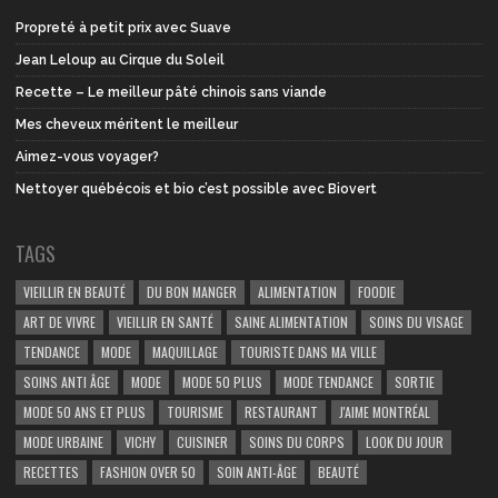
Propreté à petit prix avec Suave
Jean Leloup au Cirque du Soleil
Recette – Le meilleur pâté chinois sans viande
Mes cheveux méritent le meilleur
Aimez-vous voyager?
Nettoyer québécois et bio c’est possible avec Biovert
TAGS
VIEILLIR EN BEAUTÉ
DU BON MANGER
ALIMENTATION
FOODIE
ART DE VIVRE
VIEILLIR EN SANTÉ
SAINE ALIMENTATION
SOINS DU VISAGE
TENDANCE
MODE
MAQUILLAGE
TOURISTE DANS MA VILLE
SOINS ANTI ÂGE
MODE
MODE 50 PLUS
MODE TENDANCE
SORTIE
MODE 50 ANS ET PLUS
TOURISME
RESTAURANT
J'AIME MONTRÉAL
MODE URBAINE
VICHY
CUISINER
SOINS DU CORPS
LOOK DU JOUR
RECETTES
FASHION OVER 50
SOIN ANTI-ÂGE
BEAUTÉ