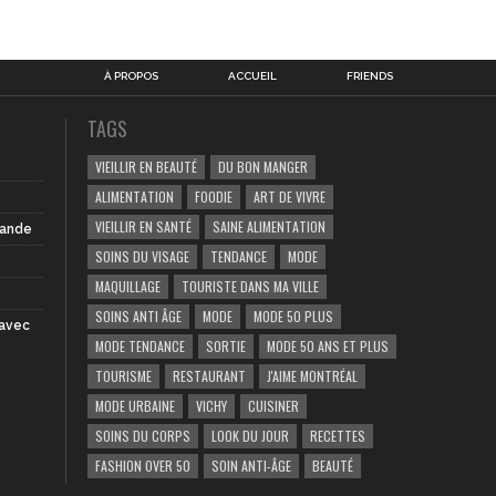
À PROPOS
ACCUEIL
FRIENDS
TAGS
VIEILLIR EN BEAUTÉ
DU BON MANGER
ALIMENTATION
FOODIE
ART DE VIVRE
VIEILLIR EN SANTÉ
SAINE ALIMENTATION
iande
SOINS DU VISAGE
TENDANCE
MODE
MAQUILLAGE
TOURISTE DANS MA VILLE
SOINS ANTI ÂGE
MODE
MODE 50 PLUS
 avec
MODE TENDANCE
SORTIE
MODE 50 ANS ET PLUS
TOURISME
RESTAURANT
J'AIME MONTRÉAL
MODE URBAINE
VICHY
CUISINER
SOINS DU CORPS
LOOK DU JOUR
RECETTES
FASHION OVER 50
SOIN ANTI-ÂGE
BEAUTÉ