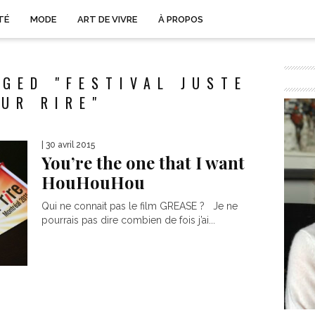
TÉ
MODE
ART DE VIVRE
À PROPOS
GED "FESTIVAL JUSTE
UR RIRE"
| 30 avril 2015
You’re the one that I want
HouHouHou
Qui ne connait pas le film GREASE ? Je ne
pourrais pas dire combien de fois j’ai...