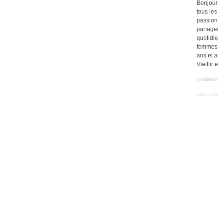
Bonjour
tous les
passion.
partage
quotidie
femmes,
ans et a
Vieillir