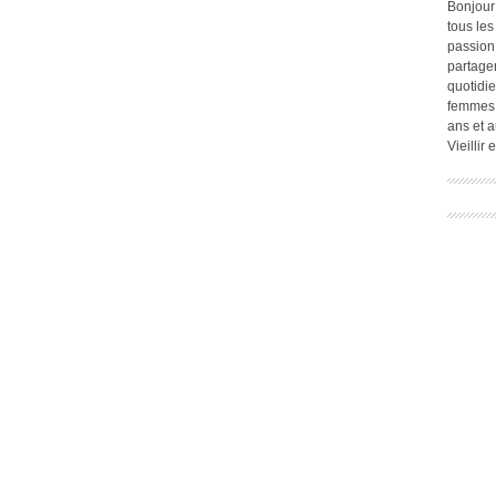
Bonjour
tous les
passion.
partage
quotidie
femmes,
ans et a
Vieillir