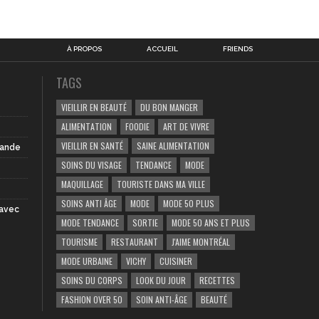
À PROPOS
ACCUEIL
FRIENDS
TAGS
VIEILLIR EN BEAUTÉ
DU BON MANGER
ALIMENTATION
FOODIE
ART DE VIVRE
VIEILLIR EN SANTÉ
SAINE ALIMENTATION
iande
SOINS DU VISAGE
TENDANCE
MODE
MAQUILLAGE
TOURISTE DANS MA VILLE
SOINS ANTI ÂGE
MODE
MODE 50 PLUS
 avec
MODE TENDANCE
SORTIE
MODE 50 ANS ET PLUS
TOURISME
RESTAURANT
J'AIME MONTRÉAL
MODE URBAINE
VICHY
CUISINER
SOINS DU CORPS
LOOK DU JOUR
RECETTES
FASHION OVER 50
SOIN ANTI-ÂGE
BEAUTÉ