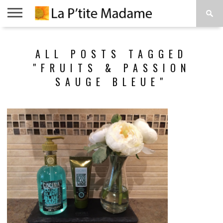
ACCUEIL
BEAUTÉ
MODE
ART
À
ALL POSTS TAGGED
DE
PROPOS
VIVRE
"FRUITS & PASSION
SAUGE BLEUE"